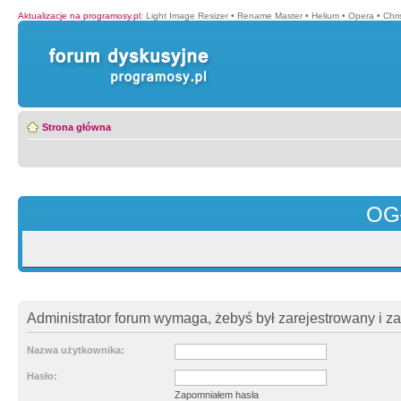
Aktualizacje na programosy.pl
:
Light Image Resizer
•
Rename Master
•
Helium
•
Opera
•
Chr
Strona główna
OG
Administrator forum wymaga, żebyś był zarejestrowany i z
Nazwa użytkownika:
Hasło:
Zapomniałem hasła