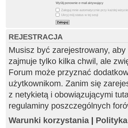
Wyślij ponownie e-mail aktywujący
Zaloguj mnie automatycznie przy każdej wizycie
Ukryj mój status w tej sesji
REJESTRACJA
Musisz być zarejestrowany, aby
zajmuje tylko kilka chwil, ale z
Forum może przyznać dodatkow
użytkownikom. Zanim się zarejes
z netykietą i obowiązującymi tut
regulaminy poszczególnych foró
Warunki korzystania
|
Polityk