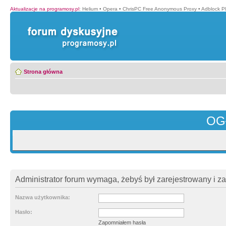
Aktualizacje na programosy.pl
:
Helium
•
Opera
•
ChrisPC Free Anonymous Proxy
•
Adblock P
Strona główna
OG
Administrator forum wymaga, żebyś był zarejestrowany i z
Nazwa użytkownika:
Hasło:
Zapomniałem hasła