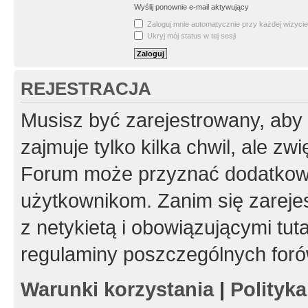
Wyślij ponownie e-mail aktywujący
Zaloguj mnie automatycznie przy każdej wizycie
Ukryj mój status w tej sesji
REJESTRACJA
Musisz być zarejestrowany, aby
zajmuje tylko kilka chwil, ale z
Forum może przyznać dodatkow
użytkownikom. Zanim się zarejes
z netykietą i obowiązującymi tut
regulaminy poszczególnych foró
Warunki korzystania
|
Polityk