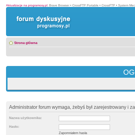
Aktualizacje na programosy.pl
:
Brave Browser
•
CrossFTP Portable
•
CrossFTP
•
System Mec
Strona główna
OG
Administrator forum wymaga, żebyś był zarejestrowany i z
Nazwa użytkownika:
Hasło:
Zapomniałem hasła