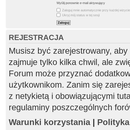
Wyślij ponownie e-mail aktywujący
Zaloguj mnie automatycznie przy każdej wizycie
Ukryj mój status w tej sesji
REJESTRACJA
Musisz być zarejestrowany, aby
zajmuje tylko kilka chwil, ale z
Forum może przyznać dodatkow
użytkownikom. Zanim się zarejes
z netykietą i obowiązującymi tut
regulaminy poszczególnych foró
Warunki korzystania
|
Polityk