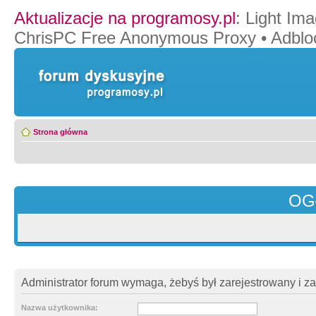
Aktualizacje na programosy.pl
:
Light Ima
ChrisPC Free Anonymous Proxy
•
Adblo
Strona główna
OG
Administrator forum wymaga, żebyś był zarejestrowany i z
Nazwa użytkownika: