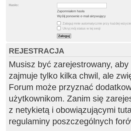
Hasło:
Zapomniałem hasła
Wyślij ponownie e-mail aktywujący
Zaloguj mnie automatycznie przy każdej wizycie
Ukryj mój status w tej sesji
REJESTRACJA
Musisz być zarejestrowany, aby
zajmuje tylko kilka chwil, ale z
Forum może przyznać dodatkow
użytkownikom. Zanim się zarejes
z netykietą i obowiązującymi tut
regulaminy poszczególnych foró