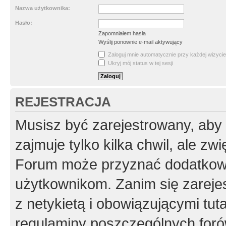
Nazwa użytkownika:
Hasło:
Zapomniałem hasła
Wyślij ponownie e-mail aktywujący
Zaloguj mnie automatycznie przy każdej wizycie
Ukryj mój status w tej sesji
REJESTRACJA
Musisz być zarejestrowany, aby
zajmuje tylko kilka chwil, ale z
Forum może przyznać dodatkow
użytkownikom. Zanim się zarejes
z netykietą i obowiązującymi tut
regulaminy poszczególnych foró