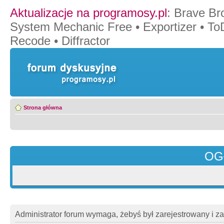
Aktualizacje na programosy.pl
:
Brave Br
System Mechanic Free
•
Exportizer
•
To
Recode
•
Diffractor
Strona główna
OG
Administrator forum wymaga, żebyś był zarejestrowany i z