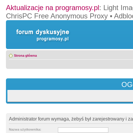
Aktualizacje na programosy.pl
:
Light Ima
ChrisPC Free Anonymous Proxy
•
Adblo
Strona główna
OG
Administrator forum wymaga, żebyś był zarejestrowany i z
Nazwa użytkownika: