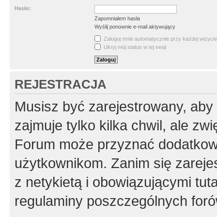
Hasło:
Zapomniałem hasła
Wyślij ponownie e-mail aktywujący
Zaloguj mnie automatycznie przy każdej wizycie
Ukryj mój status w tej sesji
REJESTRACJA
Musisz być zarejestrowany, aby
zajmuje tylko kilka chwil, ale z
Forum może przyznać dodatkow
użytkownikom. Zanim się zarejes
z netykietą i obowiązującymi tut
regulaminy poszczególnych foró