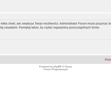
ko kilka chwil, ale zwiększa Twoje możliwości. Administrator Forum może przyzna
tutaj zasadami. Pamiętaj także, by czytać regulaminy poszczególnych forów.
Ekip
Powered by
phpBB
© Group
Forum Programosy.pl