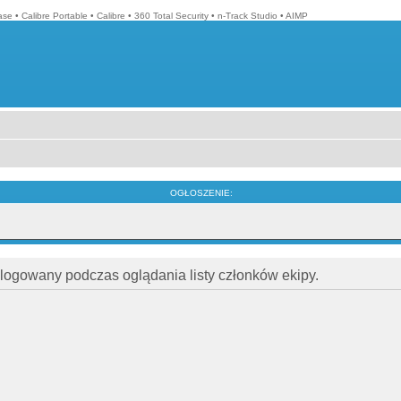
ase
•
Calibre Portable
•
Calibre
•
360 Total Security
•
n-Track Studio
•
AIMP
OGŁOSZENIE:
alogowany podczas oglądania listy członków ekipy.