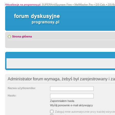
Aktualizacje na programosy.pl
:
SUPERAntiSpyware Free
•
MailWasher Pro
•
GS-Calc
•
GS-B
Strona główna
Administrator forum wymaga, żebyś był zarejestrowany i z
Nazwa użytkownika:
Hasło:
Zapomniałem hasła
Wyślij ponownie e-mail aktywujący
Zaloguj mnie automatycznie przy każdej wizycie