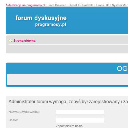
Aktualizacje na programosy.pl
:
Brave Browser
•
CrossFTP Portable
•
CrossFTP
•
System Mec
Strona główna
OG
Administrator forum wymaga, żebyś był zarejestrowany i z
Nazwa użytkownika:
Hasło:
Zapomniałem hasła