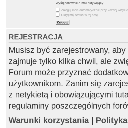
Wyślij ponownie e-mail aktywujący
Zaloguj mnie automatycznie przy każdej wizycie
Ukryj mój status w tej sesji
REJESTRACJA
Musisz być zarejestrowany, aby
zajmuje tylko kilka chwil, ale z
Forum może przyznać dodatkow
użytkownikom. Zanim się zarejes
z netykietą i obowiązującymi tut
regulaminy poszczególnych foró
Warunki korzystania
|
Polityk