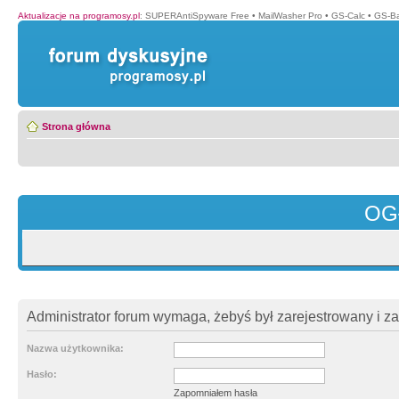
Aktualizacje na programosy.pl
:
SUPERAntiSpyware Free
•
MailWasher Pro
•
GS-Calc
•
GS-B
Strona główna
OG
Administrator forum wymaga, żebyś był zarejestrowany i z
Nazwa użytkownika:
Hasło:
Zapomniałem hasła