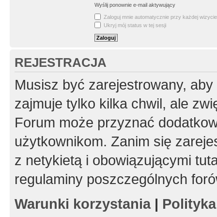
Wyślij ponownie e-mail aktywujący
Zaloguj mnie automatycznie przy każdej wizycie
Ukryj mój status w tej sesji
REJESTRACJA
Musisz być zarejestrowany, aby
zajmuje tylko kilka chwil, ale z
Forum może przyznać dodatkow
użytkownikom. Zanim się zarejes
z netykietą i obowiązującymi tut
regulaminy poszczególnych foró
Warunki korzystania
|
Polityk