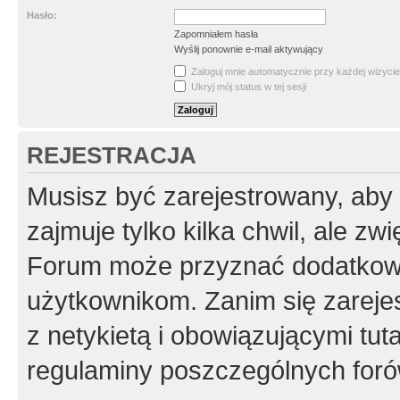
Hasło:
Zapomniałem hasła
Wyślij ponownie e-mail aktywujący
Zaloguj mnie automatycznie przy każdej wizycie
Ukryj mój status w tej sesji
REJESTRACJA
Musisz być zarejestrowany, aby
zajmuje tylko kilka chwil, ale z
Forum może przyznać dodatkow
użytkownikom. Zanim się zarejes
z netykietą i obowiązującymi tut
regulaminy poszczególnych foró