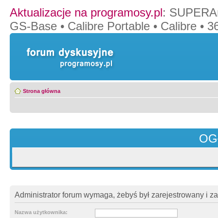
Aktualizacje na programosy.pl
:
SUPERAn
GS-Base
•
Calibre Portable
•
Calibre
•
36
Strona główna
OG
Administrator forum wymaga, żebyś był zarejestrowany i z
Nazwa użytkownika: