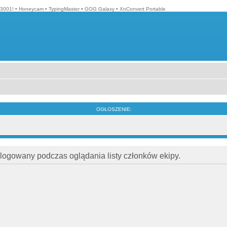
3001!
•
Honeycam
•
TypingMaster
•
GOG Galaxy
•
XnConvert Portable
OGŁOSZENIE:
alogowany podczas oglądania listy członków ekipy.