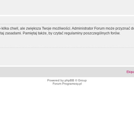
ko kilka chwil, ale zwiększa Twoje możliwości. Administrator Forum może przyzna
tutaj zasadami. Pamiętaj także, by czytać regulaminy poszczególnych forów.
Ekip
Powered by
phpBB
© Group
Forum Programosy.pl