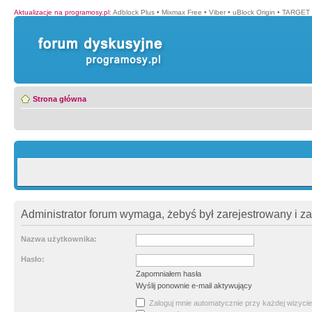
Aktualizacje na programosy.pl
:
Adblock Plus
•
Mixmax Free
•
Viber
•
uBlock Origin
•
TARGET 
Strona główna
Administrator forum wymaga, żebyś był zarejestrowany i z
Nazwa użytkownika:
Hasło:
Zapomniałem hasła
Wyślij ponownie e-mail aktywujący
Zaloguj mnie automatycznie przy każdej wizycie