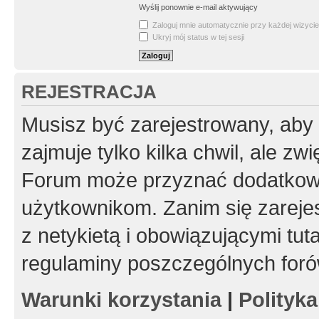
Wyślij ponownie e-mail aktywujący
Zaloguj mnie automatycznie przy każdej wizycie
Ukryj mój status w tej sesji
REJESTRACJA
Musisz być zarejestrowany, aby
zajmuje tylko kilka chwil, ale z
Forum może przyznać dodatkow
użytkownikom. Zanim się zarejes
z netykietą i obowiązującymi tut
regulaminy poszczególnych foró
Warunki korzystania
|
Polityk