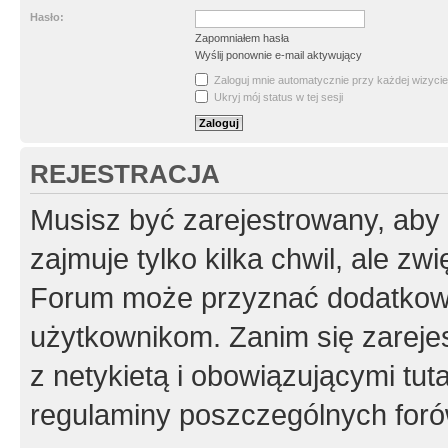
Hasło:
Zapomniałem hasła
Wyślij ponownie e-mail aktywujący
Zaloguj mnie automatycznie przy każdej wizycie
Ukryj mój status w tej sesji
REJESTRACJA
Musisz być zarejestrowany, aby
zajmuje tylko kilka chwil, ale z
Forum może przyznać dodatkow
użytkownikom. Zanim się zarejes
z netykietą i obowiązującymi tut
regulaminy poszczególnych foró