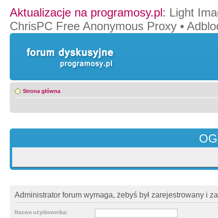
Aktualizacje na programosy.pl
:
Light Ima
ChrisPC Free Anonymous Proxy
•
Adblo
Strona główna
OG
Administrator forum wymaga, żebyś był zarejestrowany i z
Nazwa użytkownika: