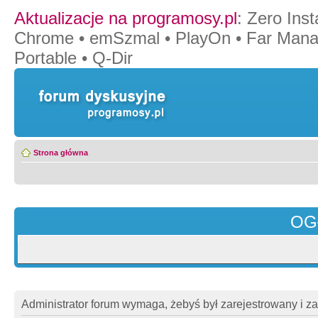
Aktualizacje na programosy.pl
:
Zero Insta
Chrome
•
emSzmal
•
PlayOn
•
Far Mana
Portable
•
Q-Dir
Strona główna
OG
Administrator forum wymaga, żebyś był zarejestrowany i z