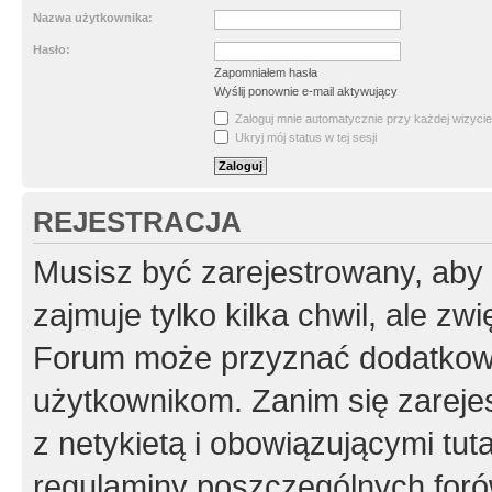
Nazwa użytkownika:
Hasło:
Zapomniałem hasła
Wyślij ponownie e-mail aktywujący
Zaloguj mnie automatycznie przy każdej wizycie
Ukryj mój status w tej sesji
REJESTRACJA
Musisz być zarejestrowany, aby
zajmuje tylko kilka chwil, ale z
Forum może przyznać dodatkow
użytkownikom. Zanim się zarejes
z netykietą i obowiązującymi tut
regulaminy poszczególnych foró