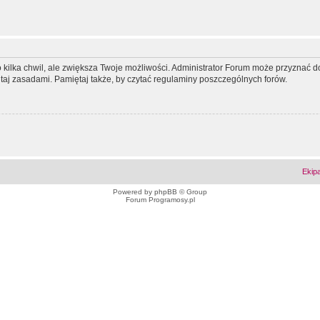
ko kilka chwil, ale zwiększa Twoje możliwości. Administrator Forum może przyzna
tutaj zasadami. Pamiętaj także, by czytać regulaminy poszczególnych forów.
Ekip
Powered by
phpBB
© Group
Forum Programosy.pl