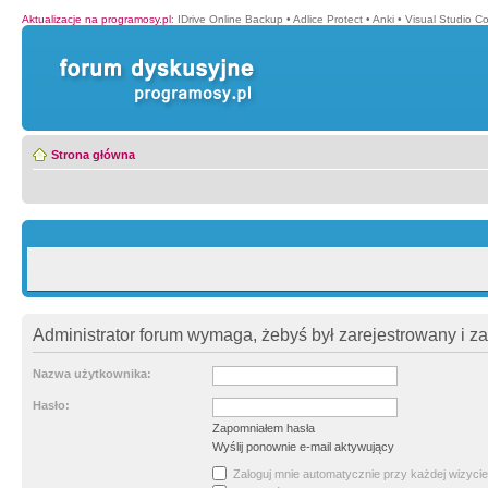
Aktualizacje na programosy.pl
:
IDrive Online Backup
•
Adlice Protect
•
Anki
•
Visual Studio C
Strona główna
Administrator forum wymaga, żebyś był zarejestrowany i z
Nazwa użytkownika:
Hasło:
Zapomniałem hasła
Wyślij ponownie e-mail aktywujący
Zaloguj mnie automatycznie przy każdej wizycie