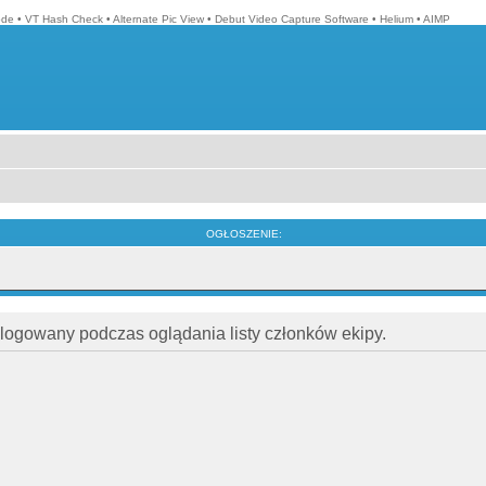
ode
•
VT Hash Check
•
Alternate Pic View
•
Debut Video Capture Software
•
Helium
•
AIMP
OGŁOSZENIE:
alogowany podczas oglądania listy członków ekipy.