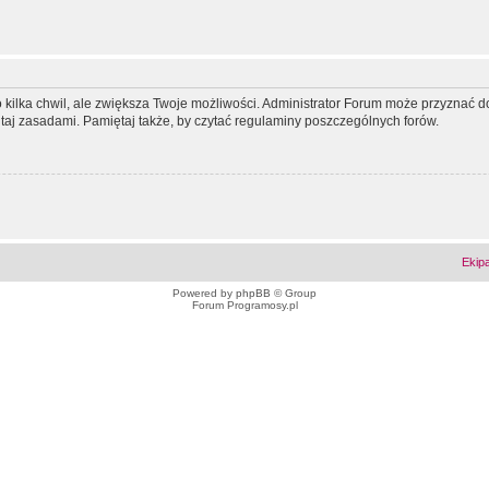
ko kilka chwil, ale zwiększa Twoje możliwości. Administrator Forum może przyzna
tutaj zasadami. Pamiętaj także, by czytać regulaminy poszczególnych forów.
Ekip
Powered by
phpBB
© Group
Forum Programosy.pl