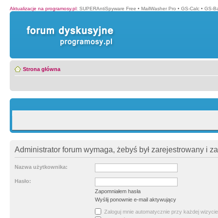
Aktualizacje na programosy.pl
:
SUPERAntiSpyware Free
•
MailWasher Pro
•
GS-Calc
•
GS-B
Strona główna
Administrator forum wymaga, żebyś był zarejestrowany i z
Nazwa użytkownika:
Hasło:
Zapomniałem hasła
Wyślij ponownie e-mail aktywujący
Zaloguj mnie automatycznie przy każdej wizycie