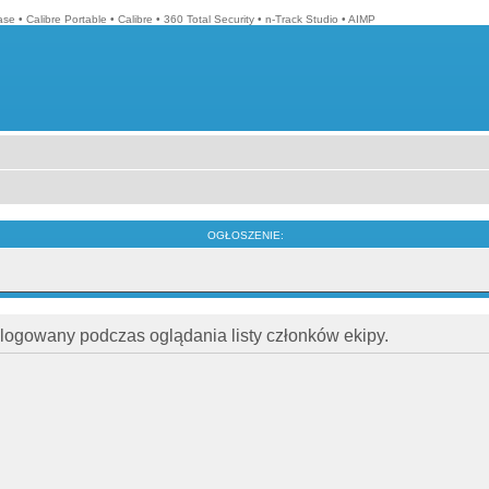
ase
•
Calibre Portable
•
Calibre
•
360 Total Security
•
n-Track Studio
•
AIMP
OGŁOSZENIE:
alogowany podczas oglądania listy członków ekipy.