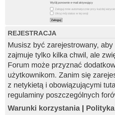
Wyślij ponownie e-mail aktywujący
Zaloguj mnie automatycznie przy każdej wizycie
Ukryj mój status w tej sesji
REJESTRACJA
Musisz być zarejestrowany, aby
zajmuje tylko kilka chwil, ale z
Forum może przyznać dodatkow
użytkownikom. Zanim się zarejes
z netykietą i obowiązującymi tut
regulaminy poszczególnych foró
Warunki korzystania
|
Polityk