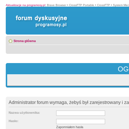
Aktualizacje na programosy.pl
:
Brave Browser
•
CrossFTP Portable
•
CrossFTP
•
System Mec
Strona główna
OG
Administrator forum wymaga, żebyś był zarejestrowany i z
Nazwa użytkownika:
Hasło:
Zapomniałem hasła