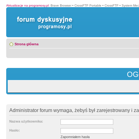
Aktualizacje na programosy.pl
:
Brave Browser
•
CrossFTP Portable
•
CrossFTP
•
System Mec
Strona główna
OG
Administrator forum wymaga, żebyś był zarejestrowany i z
Nazwa użytkownika:
Hasło:
Zapomniałem hasła