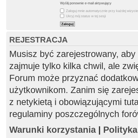
Wyślij ponownie e-mail aktywujący
Zaloguj mnie automatycznie przy każdej wizycie
Ukryj mój status w tej sesji
REJESTRACJA
Musisz być zarejestrowany, aby
zajmuje tylko kilka chwil, ale z
Forum może przyznać dodatkow
użytkownikom. Zanim się zarejes
z netykietą i obowiązującymi tut
regulaminy poszczególnych foró
Warunki korzystania
|
Polityk