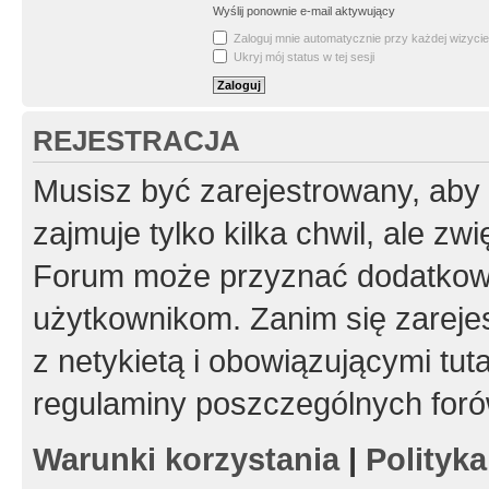
Wyślij ponownie e-mail aktywujący
Zaloguj mnie automatycznie przy każdej wizycie
Ukryj mój status w tej sesji
REJESTRACJA
Musisz być zarejestrowany, aby
zajmuje tylko kilka chwil, ale z
Forum może przyznać dodatkow
użytkownikom. Zanim się zarejes
z netykietą i obowiązującymi tut
regulaminy poszczególnych foró
Warunki korzystania
|
Polityk