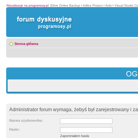
Aktualizacje na programosy.pl
:
IDrive Online Backup
•
Adlice Protect
•
Anki
•
Visual Studio C
Strona główna
OG
Administrator forum wymaga, żebyś był zarejestrowany i z
Nazwa użytkownika:
Hasło:
Zapomniałem hasła