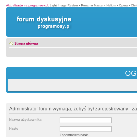
Aktualizacje na programosy.pl
:
Light Image Resizer
•
Rename Master
•
Helium
•
Opera
•
Chr
Strona główna
OG
Administrator forum wymaga, żebyś był zarejestrowany i z
Nazwa użytkownika:
Hasło:
Zapomniałem hasła