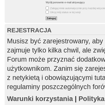
Wyślij ponownie e-mail aktywujący
Zaloguj mnie automatycznie przy każdej wizycie
Ukryj mój status w tej sesji
REJESTRACJA
Musisz być zarejestrowany, aby
zajmuje tylko kilka chwil, ale z
Forum może przyznać dodatkow
użytkownikom. Zanim się zarejes
z netykietą i obowiązującymi tut
regulaminy poszczególnych foró
Warunki korzystania
|
Polityk