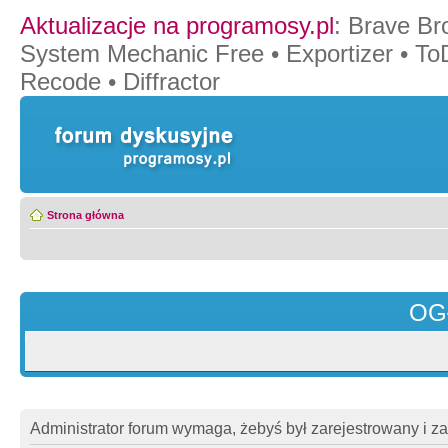
Aktualizacje na programosy.pl
:
Brave Br
System Mechanic Free
•
Exportizer
•
To
Recode
•
Diffractor
Strona główna
OG
Administrator forum wymaga, żebyś był zarejestrowany i z