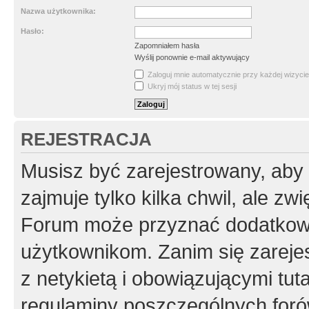
Nazwa użytkownika:
Hasło:
Zapomniałem hasła
Wyślij ponownie e-mail aktywujący
Zaloguj mnie automatycznie przy każdej wizycie
Ukryj mój status w tej sesji
REJESTRACJA
Musisz być zarejestrowany, aby
zajmuje tylko kilka chwil, ale z
Forum może przyznać dodatkow
użytkownikom. Zanim się zarejes
z netykietą i obowiązującymi tut
regulaminy poszczególnych foró