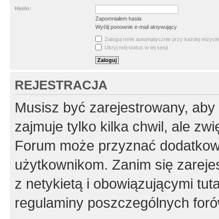
Hasło:
Zapomniałem hasła
Wyślij ponownie e-mail aktywujący
Zaloguj mnie automatycznie przy każdej wizycie
Ukryj mój status w tej sesji
REJESTRACJA
Musisz być zarejestrowany, aby
zajmuje tylko kilka chwil, ale z
Forum może przyznać dodatkow
użytkownikom. Zanim się zarejes
z netykietą i obowiązującymi tut
regulaminy poszczególnych foró