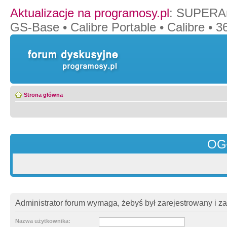
Aktualizacje na programosy.pl
:
SUPERAn
GS-Base
•
Calibre Portable
•
Calibre
•
36
Strona główna
OG
Administrator forum wymaga, żebyś był zarejestrowany i z
Nazwa użytkownika: