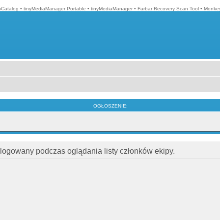
Catalog
•
tinyMediaManager Portable
•
tinyMediaManager
•
Farbar Recovery Scan Tool
•
Monkey
OGŁOSZENIE:
alogowany podczas oglądania listy członków ekipy.