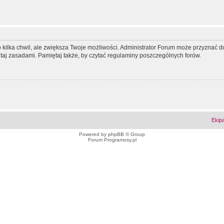
ko kilka chwil, ale zwiększa Twoje możliwości. Administrator Forum może przyzna
tutaj zasadami. Pamiętaj także, by czytać regulaminy poszczególnych forów.
Ekip
Powered by
phpBB
© Group
Forum Programosy.pl