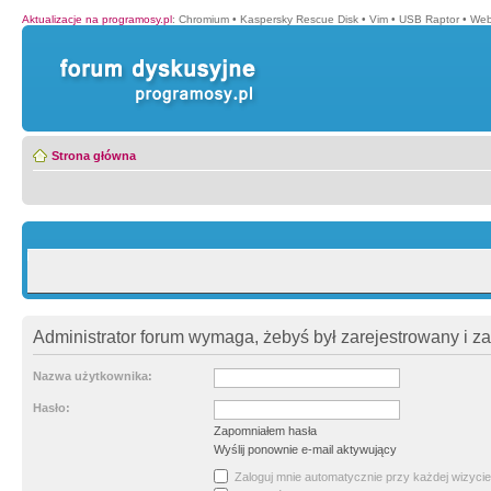
Aktualizacje na programosy.pl
:
Chromium
•
Kaspersky Rescue Disk
•
Vim
•
USB Raptor
•
Web
Strona główna
Administrator forum wymaga, żebyś był zarejestrowany i z
Nazwa użytkownika:
Hasło:
Zapomniałem hasła
Wyślij ponownie e-mail aktywujący
Zaloguj mnie automatycznie przy każdej wizycie