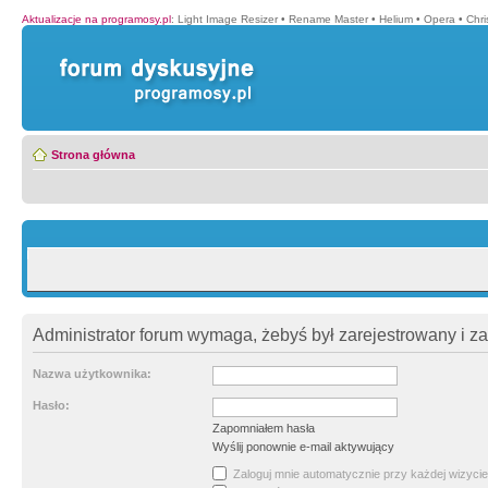
Aktualizacje na programosy.pl
:
Light Image Resizer
•
Rename Master
•
Helium
•
Opera
•
Chr
Strona główna
Administrator forum wymaga, żebyś był zarejestrowany i z
Nazwa użytkownika:
Hasło:
Zapomniałem hasła
Wyślij ponownie e-mail aktywujący
Zaloguj mnie automatycznie przy każdej wizycie