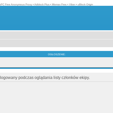
isPC Free Anonymous Proxy
•
Adblock Plus
•
Mixmax Free
•
Viber
•
uBlock Origin
OGŁOSZENIE:
alogowany podczas oglądania listy członków ekipy.