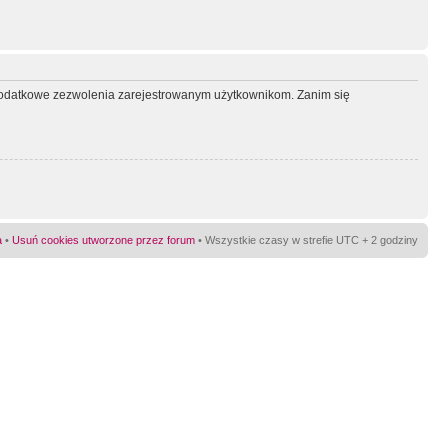
ć dodatkowe zezwolenia zarejestrowanym użytkownikom. Zanim się
a
•
Usuń cookies utworzone przez forum
• Wszystkie czasy w strefie UTC + 2 godziny