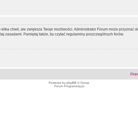
ko kilka chwil, ale zwiększa Twoje możliwości. Administrator Forum może przyzna
tutaj zasadami. Pamiętaj także, by czytać regulaminy poszczególnych forów.
Ekip
Powered by
phpBB
© Group
Forum Programosy.pl