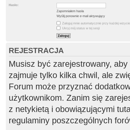
Hasło:
Zapomniałem hasła
Wyślij ponownie e-mail aktywujący
Zaloguj mnie automatycznie przy każdej wizycie
Ukryj mój status w tej sesji
REJESTRACJA
Musisz być zarejestrowany, aby
zajmuje tylko kilka chwil, ale z
Forum może przyznać dodatkow
użytkownikom. Zanim się zarejes
z netykietą i obowiązującymi tut
regulaminy poszczególnych foró