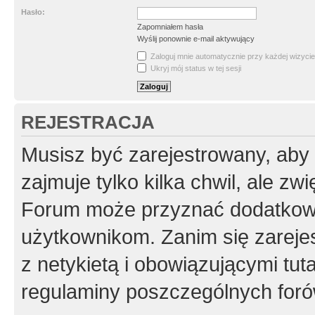
Hasło:
Zapomniałem hasła
Wyślij ponownie e-mail aktywujący
Zaloguj mnie automatycznie przy każdej wizycie
Ukryj mój status w tej sesji
REJESTRACJA
Musisz być zarejestrowany, aby
zajmuje tylko kilka chwil, ale z
Forum może przyznać dodatkow
użytkownikom. Zanim się zarejes
z netykietą i obowiązującymi tut
regulaminy poszczególnych foró