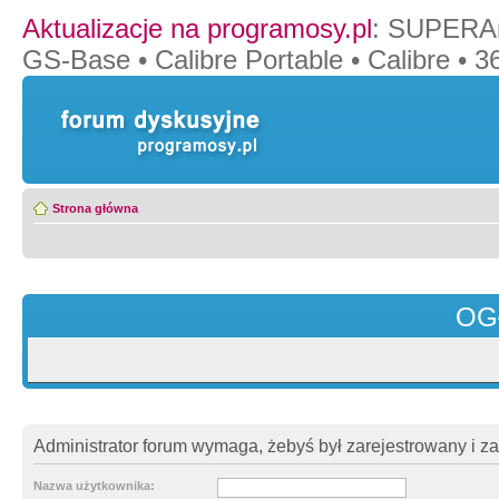
Aktualizacje na programosy.pl
:
SUPERAn
GS-Base
•
Calibre Portable
•
Calibre
•
36
Strona główna
OG
Administrator forum wymaga, żebyś był zarejestrowany i z
Nazwa użytkownika: