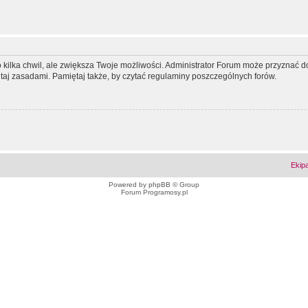
ko kilka chwil, ale zwiększa Twoje możliwości. Administrator Forum może przyzna
tutaj zasadami. Pamiętaj także, by czytać regulaminy poszczególnych forów.
Ekip
Powered by
phpBB
© Group
Forum Programosy.pl