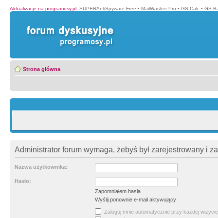
Aktualizacje na programosy.pl
:
SUPERAntiSpyware Free
•
MailWasher Pro
•
GS-Calc
•
GS-B
Strona główna
Administrator forum wymaga, żebyś był zarejestrowany i z
Nazwa użytkownika:
Hasło:
Zapomniałem hasła
Wyślij ponownie e-mail aktywujący
Zaloguj mnie automatycznie przy każdej wizycie