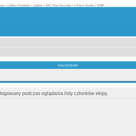
ase
•
Calibre Portable
•
Calibre
•
360 Total Security
•
n-Track Studio
•
AIMP
OGŁOSZENIE:
alogowany podczas oglądania listy członków ekipy.