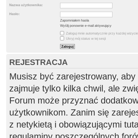
Nazwa użytkownika:
Hasło:
Zapomniałem hasła
Wyślij ponownie e-mail aktywujący
Zaloguj mnie automatycznie przy każdej wizycie
Ukryj mój status w tej sesji
REJESTRACJA
Musisz być zarejestrowany, aby
zajmuje tylko kilka chwil, ale z
Forum może przyznać dodatkow
użytkownikom. Zanim się zarejes
z netykietą i obowiązującymi tut
regulaminy poszczególnych foró