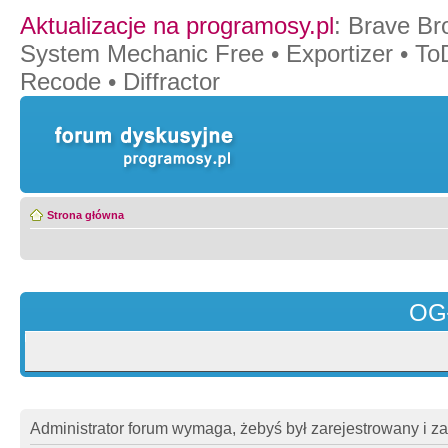
Aktualizacje na programosy.pl
:
Brave Br
System Mechanic Free
•
Exportizer
•
To
Recode
•
Diffractor
Strona główna
OG
Administrator forum wymaga, żebyś był zarejestrowany i z