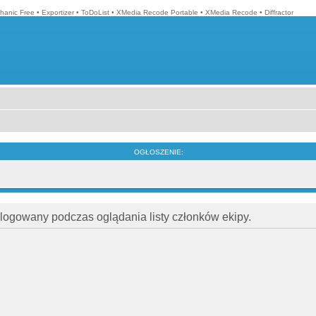
hanic Free
•
Exportizer
•
ToDoList
•
XMedia Recode Portable
•
XMedia Recode
•
Diffractor
OGŁOSZENIE:
alogowany podczas oglądania listy członków ekipy.