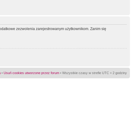
ć dodatkowe zezwolenia zarejestrowanym użytkownikom. Zanim się
a
•
Usuń cookies utworzone przez forum
• Wszystkie czasy w strefie UTC + 2 godziny