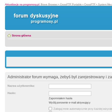
Aktualizacje na programosy.pl
:
Brave Browser
•
CrossFTP Portable
•
CrossFTP
•
System Mec
Strona główna
Administrator forum wymaga, żebyś był zarejestrowany i z
Nazwa użytkownika:
Hasło:
Zapomniałem hasła
Wyślij ponownie e-mail aktywujący
Zaloguj mnie automatycznie przy każdej wizycie