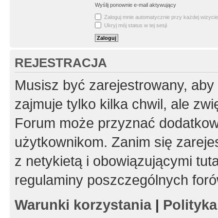
Wyślij ponownie e-mail aktywujący
Zaloguj mnie automatycznie przy każdej wizycie
Ukryj mój status w tej sesji
REJESTRACJA
Musisz być zarejestrowany, aby
zajmuje tylko kilka chwil, ale z
Forum może przyznać dodatkow
użytkownikom. Zanim się zarejes
z netykietą i obowiązującymi tut
regulaminy poszczególnych foró
Warunki korzystania
|
Polityk