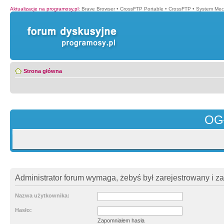
Aktualizacje na programosy.pl
:
Brave Browser
•
CrossFTP Portable
•
CrossFTP
•
System Mec
Strona główna
OG
Administrator forum wymaga, żebyś był zarejestrowany i z
Nazwa użytkownika:
Hasło:
Zapomniałem hasła