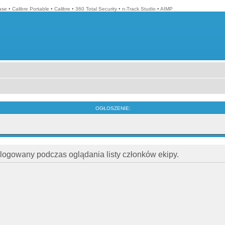
ase
•
Calibre Portable
•
Calibre
•
360 Total Security
•
n-Track Studio
•
AIMP
OGŁOSZENIE:
alogowany podczas oglądania listy członków ekipy.