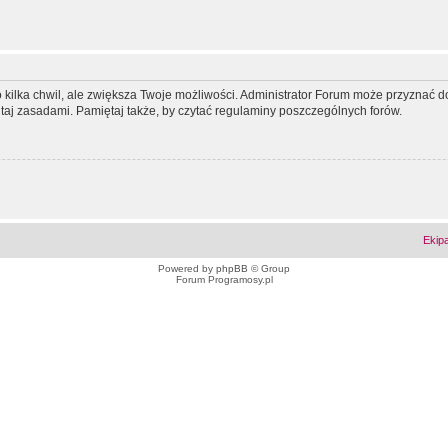
ko kilka chwil, ale zwiększa Twoje możliwości. Administrator Forum może przyzna
tutaj zasadami. Pamiętaj także, by czytać regulaminy poszczególnych forów.
Ekip
Powered by
phpBB
© Group
Forum Programosy.pl