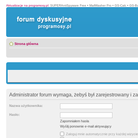
Aktualizacje na programosy.pl
:
SUPERAntiSpyware Free
•
MailWasher Pro
•
GS-Calc
•
GS-B
Strona główna
Administrator forum wymaga, żebyś był zarejestrowany i z
Nazwa użytkownika:
Hasło:
Zapomniałem hasła
Wyślij ponownie e-mail aktywujący
Zaloguj mnie automatycznie przy każdej wizycie