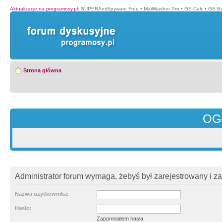
Aktualizacje na programosy.pl
:
SUPERAntiSpyware Free
•
MailWasher Pro
•
GS-Calc
•
GS-B
Strona główna
OG
Administrator forum wymaga, żebyś był zarejestrowany i z
Nazwa użytkownika:
Hasło:
Zapomniałem hasła