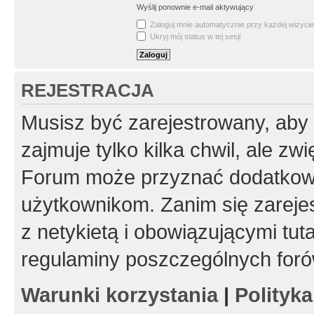
Wyślij ponownie e-mail aktywujący
Zaloguj mnie automatycznie przy każdej wizycie
Ukryj mój status w tej sesji
REJESTRACJA
Musisz być zarejestrowany, aby
zajmuje tylko kilka chwil, ale z
Forum może przyznać dodatkow
użytkownikom. Zanim się zarejes
z netykietą i obowiązującymi tut
regulaminy poszczególnych foró
Warunki korzystania
|
Polityk