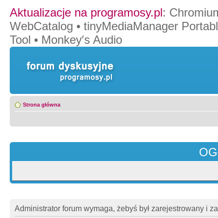
Aktualizacje na programosy.pl
:
Chromiu
WebCatalog
•
tinyMediaManager Portab
Tool
•
Monkey′s Audio
Strona główna
OG
Administrator forum wymaga, żebyś był zarejestrowany i z