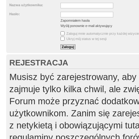
Nazwa użytkownika:
Hasło:
Zapomniałem hasła
Wyślij ponownie e-mail aktywujący
Zaloguj mnie automatycznie przy każdej wizycie
Ukryj mój status w tej sesji
REJESTRACJA
Musisz być zarejestrowany, aby
zajmuje tylko kilka chwil, ale z
Forum może przyznać dodatkow
użytkownikom. Zanim się zarejes
z netykietą i obowiązującymi tut
regulaminy poszczególnych foró