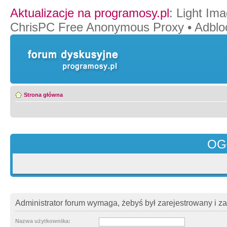
Aktualizacje na programosy.pl
:
Light Ima
ChrisPC Free Anonymous Proxy
•
Adblo
Strona główna
OG
Administrator forum wymaga, żebyś był zarejestrowany i z
Nazwa użytkownika: