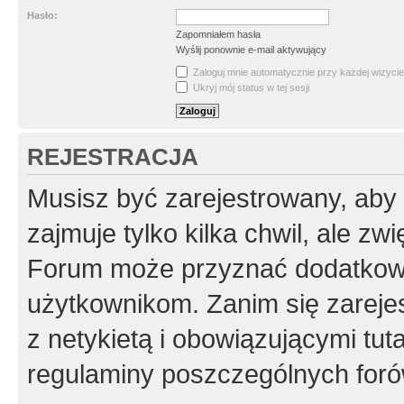
Hasło:
Zapomniałem hasła
Wyślij ponownie e-mail aktywujący
Zaloguj mnie automatycznie przy każdej wizycie
Ukryj mój status w tej sesji
REJESTRACJA
Musisz być zarejestrowany, aby
zajmuje tylko kilka chwil, ale z
Forum może przyznać dodatkow
użytkownikom. Zanim się zarejes
z netykietą i obowiązującymi tut
regulaminy poszczególnych foró