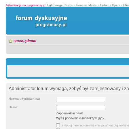
Aktualizacje na programosy.pl
:
Light Image Resizer
•
Rename Master
•
Helium
•
Opera
•
Chr
Strona główna
Administrator forum wymaga, żebyś był zarejestrowany i z
Nazwa użytkownika:
Hasło:
Zapomniałem hasła
Wyślij ponownie e-mail aktywujący
Zaloguj mnie automatycznie przy każdej wizycie