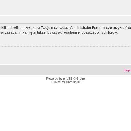
ko kilka chwil, ale zwiększa Twoje możliwości. Administrator Forum może przyzna
tutaj zasadami. Pamiętaj także, by czytać regulaminy poszczególnych forów.
Ekip
Powered by
phpBB
© Group
Forum Programosy.pl