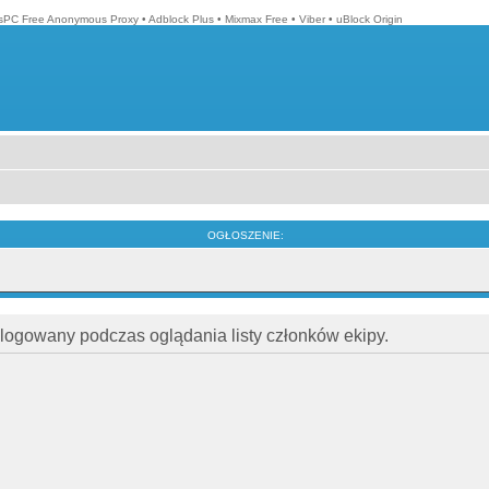
isPC Free Anonymous Proxy
•
Adblock Plus
•
Mixmax Free
•
Viber
•
uBlock Origin
OGŁOSZENIE:
alogowany podczas oglądania listy członków ekipy.