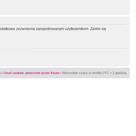
ć dodatkowe zezwolenia zarejestrowanym użytkownikom. Zanim się
a
•
Usuń cookies utworzone przez forum
• Wszystkie czasy w strefie UTC + 2 godziny