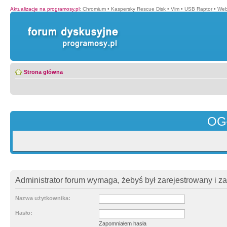
Aktualizacje na programosy.pl
:
Chromium
•
Kaspersky Rescue Disk
•
Vim
•
USB Raptor
•
Web
Strona główna
OG
Administrator forum wymaga, żebyś był zarejestrowany i z
Nazwa użytkownika:
Hasło:
Zapomniałem hasła