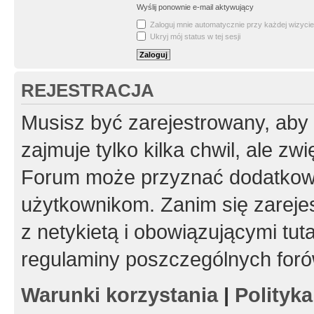
Wyślij ponownie e-mail aktywujący
Zaloguj mnie automatycznie przy każdej wizycie
Ukryj mój status w tej sesji
REJESTRACJA
Musisz być zarejestrowany, aby
zajmuje tylko kilka chwil, ale z
Forum może przyznać dodatkow
użytkownikom. Zanim się zarejes
z netykietą i obowiązującymi tut
regulaminy poszczególnych foró
Warunki korzystania
|
Polityk