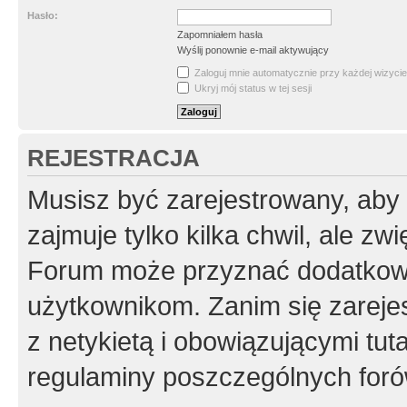
Hasło:
Zapomniałem hasła
Wyślij ponownie e-mail aktywujący
Zaloguj mnie automatycznie przy każdej wizycie
Ukryj mój status w tej sesji
REJESTRACJA
Musisz być zarejestrowany, aby
zajmuje tylko kilka chwil, ale z
Forum może przyznać dodatkow
użytkownikom. Zanim się zarejes
z netykietą i obowiązującymi tut
regulaminy poszczególnych foró