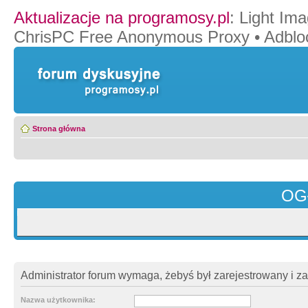
Aktualizacje na programosy.pl
:
Light Ima
ChrisPC Free Anonymous Proxy
•
Adblo
Strona główna
OG
Administrator forum wymaga, żebyś był zarejestrowany i z
Nazwa użytkownika: