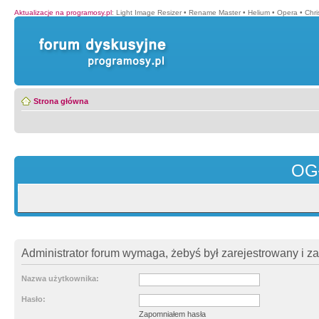
Aktualizacje na programosy.pl
:
Light Image Resizer
•
Rename Master
•
Helium
•
Opera
•
Chr
Strona główna
OG
Administrator forum wymaga, żebyś był zarejestrowany i z
Nazwa użytkownika:
Hasło:
Zapomniałem hasła