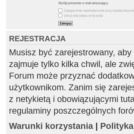
Wyślij ponownie e-mail aktywujący
Zaloguj mnie automatycznie przy każdej wizycie
Ukryj mój status w tej sesji
REJESTRACJA
Musisz być zarejestrowany, aby
zajmuje tylko kilka chwil, ale z
Forum może przyznać dodatkow
użytkownikom. Zanim się zarejes
z netykietą i obowiązującymi tut
regulaminy poszczególnych foró
Warunki korzystania
|
Polityk