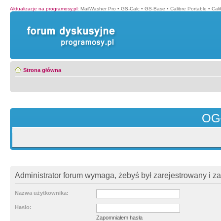
Aktualizacje na programosy.pl
:
MailWasher Pro
•
GS-Calc
•
GS-Base
•
Calibre Portable
•
Cali
Strona główna
OG
Administrator forum wymaga, żebyś był zarejestrowany i z
Nazwa użytkownika:
Hasło:
Zapomniałem hasła