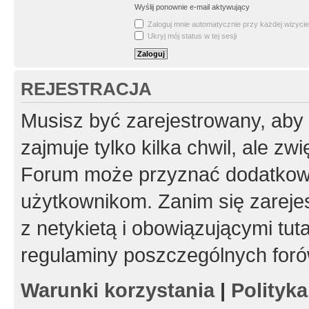
Wyślij ponownie e-mail aktywujący
Zaloguj mnie automatycznie przy każdej wizycie
Ukryj mój status w tej sesji
REJESTRACJA
Musisz być zarejestrowany, aby
zajmuje tylko kilka chwil, ale z
Forum może przyznać dodatkow
użytkownikom. Zanim się zarejes
z netykietą i obowiązującymi tut
regulaminy poszczególnych foró
Warunki korzystania
|
Polityk