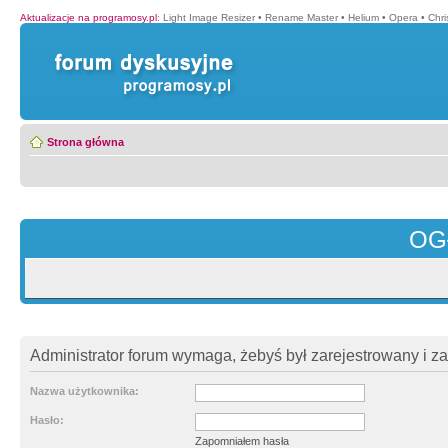
Aktualizacje na programosy.pl
:
Light Image Resizer
•
Rename Master
•
Helium
•
Opera
•
Chr
Strona główna
OG
Administrator forum wymaga, żebyś był zarejestrowany i z
Nazwa użytkownika:
Hasło:
Zapomniałem hasła