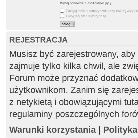
Wyślij ponownie e-mail aktywujący
Zaloguj mnie automatycznie przy każdej wizycie
Ukryj mój status w tej sesji
REJESTRACJA
Musisz być zarejestrowany, aby
zajmuje tylko kilka chwil, ale z
Forum może przyznać dodatkow
użytkownikom. Zanim się zarejes
z netykietą i obowiązującymi tut
regulaminy poszczególnych foró
Warunki korzystania
|
Polityk