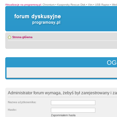
Aktualizacje na programosy.pl
:
Chromium
•
Kaspersky Rescue Disk
•
Vim
•
USB Raptor
•
Web
Strona główna
OG
Administrator forum wymaga, żebyś był zarejestrowany i z
Nazwa użytkownika:
Hasło:
Zapomniałem hasła