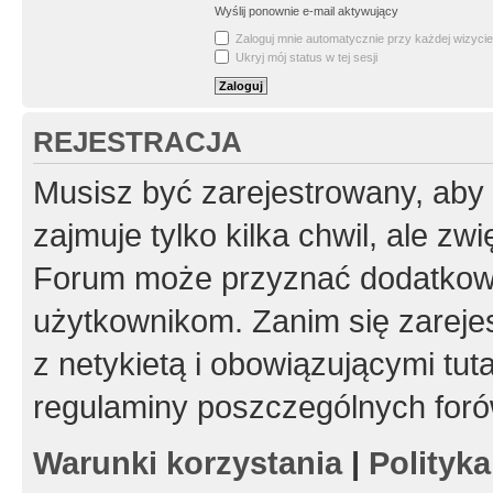
Wyślij ponownie e-mail aktywujący
Zaloguj mnie automatycznie przy każdej wizycie
Ukryj mój status w tej sesji
REJESTRACJA
Musisz być zarejestrowany, aby
zajmuje tylko kilka chwil, ale z
Forum może przyznać dodatkow
użytkownikom. Zanim się zarejes
z netykietą i obowiązującymi tut
regulaminy poszczególnych foró
Warunki korzystania
|
Polityk