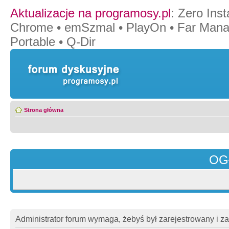
Aktualizacje na programosy.pl
:
Zero Insta
Chrome
•
emSzmal
•
PlayOn
•
Far Mana
Portable
•
Q-Dir
Strona główna
OG
Administrator forum wymaga, żebyś był zarejestrowany i z