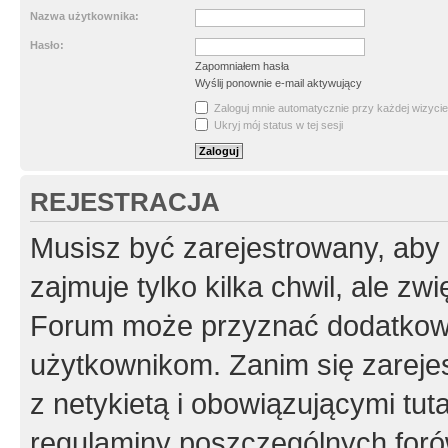
Nazwa użytkownika:
Hasło:
Zapomniałem hasła
Wyślij ponownie e-mail aktywujący
Zaloguj mnie automatycznie przy każdej wizycie
Ukryj mój status w tej sesji
REJESTRACJA
Musisz być zarejestrowany, aby
zajmuje tylko kilka chwil, ale z
Forum może przyznać dodatkow
użytkownikom. Zanim się zarejes
z netykietą i obowiązującymi tut
regulaminy poszczególnych foró