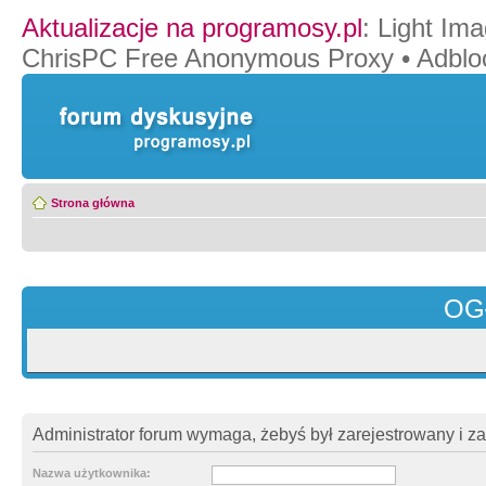
Aktualizacje na programosy.pl
:
Light Ima
ChrisPC Free Anonymous Proxy
•
Adblo
Strona główna
OG
Administrator forum wymaga, żebyś był zarejestrowany i z
Nazwa użytkownika: