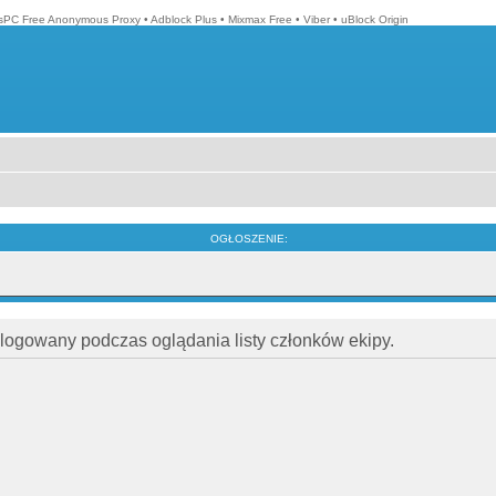
isPC Free Anonymous Proxy
•
Adblock Plus
•
Mixmax Free
•
Viber
•
uBlock Origin
OGŁOSZENIE:
alogowany podczas oglądania listy członków ekipy.