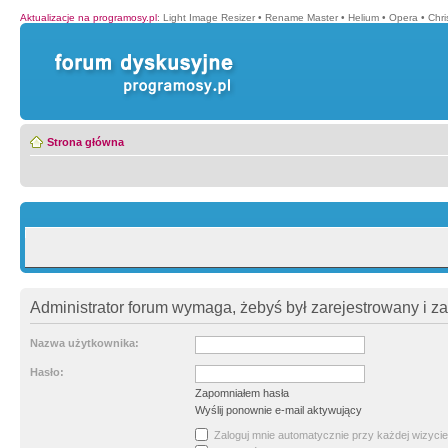
Aktualizacje na programosy.pl
:
Light Image Resizer
•
Rename Master
•
Helium
•
Opera
•
Chr
Strona główna
Administrator forum wymaga, żebyś był zarejestrowany i z
Nazwa użytkownika:
Hasło:
Zapomniałem hasła
Wyślij ponownie e-mail aktywujący
Zaloguj mnie automatycznie przy każdej wizycie