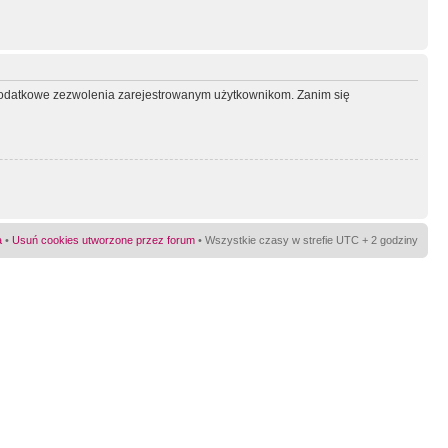
ć dodatkowe zezwolenia zarejestrowanym użytkownikom. Zanim się
a
•
Usuń cookies utworzone przez forum
• Wszystkie czasy w strefie UTC + 2 godziny