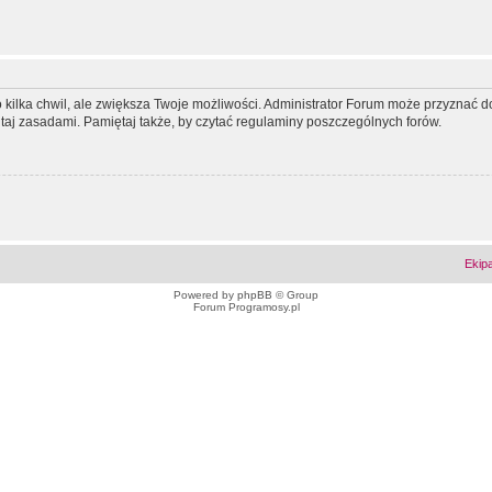
ko kilka chwil, ale zwiększa Twoje możliwości. Administrator Forum może przyzna
tutaj zasadami. Pamiętaj także, by czytać regulaminy poszczególnych forów.
Ekip
Powered by
phpBB
© Group
Forum Programosy.pl