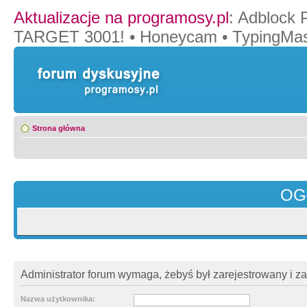
Aktualizacje na programosy.pl
:
Adblock 
TARGET 3001!
•
Honeycam
•
TypingMas
Strona główna
OG
Administrator forum wymaga, żebyś był zarejestrowany i z
Nazwa użytkownika: