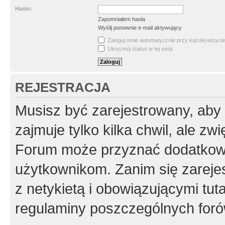
Hasło:
Zapomniałem hasła
Wyślij ponownie e-mail aktywujący
Zaloguj mnie automatycznie przy każdej wizycie
Ukryj mój status w tej sesji
REJESTRACJA
Musisz być zarejestrowany, aby
zajmuje tylko kilka chwil, ale z
Forum może przyznać dodatkow
użytkownikom. Zanim się zarejes
z netykietą i obowiązującymi tut
regulaminy poszczególnych foró