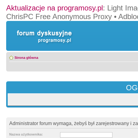
Aktualizacje na programosy.pl
:
Light Ima
ChrisPC Free Anonymous Proxy
•
Adblo
Strona główna
OG
Administrator forum wymaga, żebyś był zarejestrowany i z
Nazwa użytkownika: