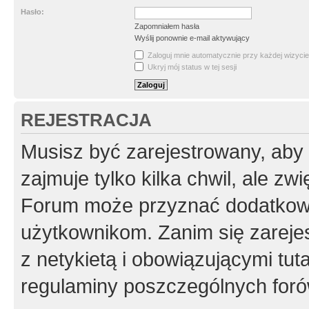
Hasło:
Zapomniałem hasła
Wyślij ponownie e-mail aktywujący
Zaloguj mnie automatycznie przy każdej wizycie
Ukryj mój status w tej sesji
REJESTRACJA
Musisz być zarejestrowany, aby
zajmuje tylko kilka chwil, ale z
Forum może przyznać dodatkow
użytkownikom. Zanim się zarejes
z netykietą i obowiązującymi tut
regulaminy poszczególnych foró