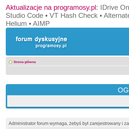
Aktualizacje na programosy.pl
:
IDrive O
Studio Code
•
VT Hash Check
•
Alternat
Helium
•
AIMP
Strona główna
OG
Administrator forum wymaga, żebyś był zarejestrowany i z