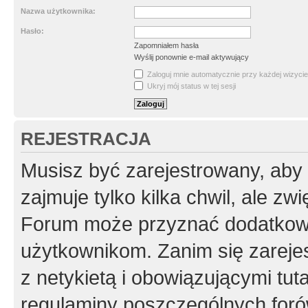
Nazwa użytkownika:
Hasło:
Zapomniałem hasła
Wyślij ponownie e-mail aktywujący
Zaloguj mnie automatycznie przy każdej wizycie
Ukryj mój status w tej sesji
REJESTRACJA
Musisz być zarejestrowany, aby
zajmuje tylko kilka chwil, ale z
Forum może przyznać dodatkow
użytkownikom. Zanim się zarejes
z netykietą i obowiązującymi tut
regulaminy poszczególnych foró