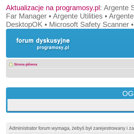
Aktualizacje na programosy.pl
:
Argente 
Far Manager
•
Argente Utilities
•
Argente
DesktopOK
•
Microsoft Safety Scanner
Strona główna
OG
Administrator forum wymaga, żebyś był zarejestrowany i z