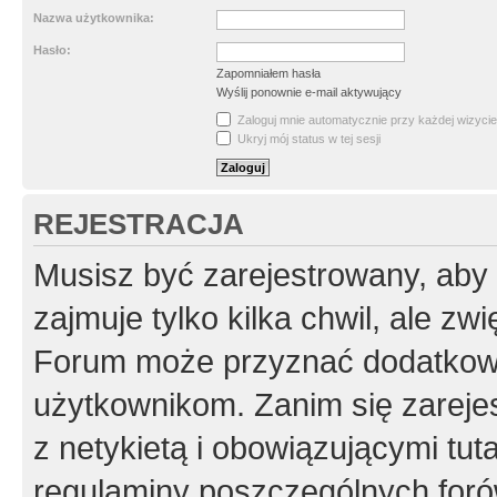
Nazwa użytkownika:
Hasło:
Zapomniałem hasła
Wyślij ponownie e-mail aktywujący
Zaloguj mnie automatycznie przy każdej wizycie
Ukryj mój status w tej sesji
REJESTRACJA
Musisz być zarejestrowany, aby
zajmuje tylko kilka chwil, ale z
Forum może przyznać dodatkow
użytkownikom. Zanim się zarejes
z netykietą i obowiązującymi tut
regulaminy poszczególnych foró