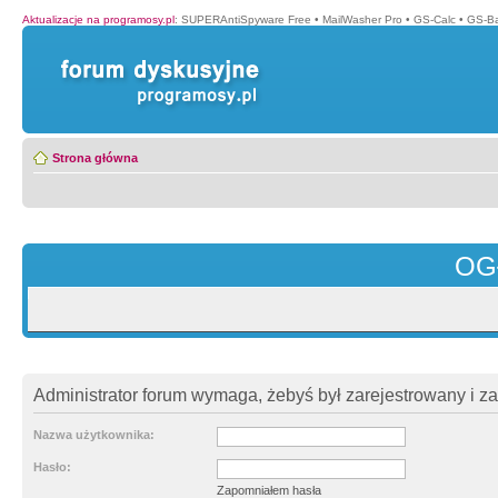
Aktualizacje na programosy.pl
:
SUPERAntiSpyware Free
•
MailWasher Pro
•
GS-Calc
•
GS-B
Strona główna
OG
Administrator forum wymaga, żebyś był zarejestrowany i z
Nazwa użytkownika:
Hasło:
Zapomniałem hasła