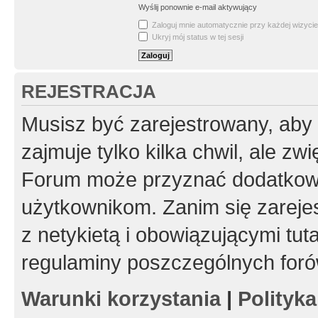
Wyślij ponownie e-mail aktywujący
Zaloguj mnie automatycznie przy każdej wizycie
Ukryj mój status w tej sesji
REJESTRACJA
Musisz być zarejestrowany, aby
zajmuje tylko kilka chwil, ale z
Forum może przyznać dodatkow
użytkownikom. Zanim się zarejes
z netykietą i obowiązującymi tut
regulaminy poszczególnych foró
Warunki korzystania
|
Polityk