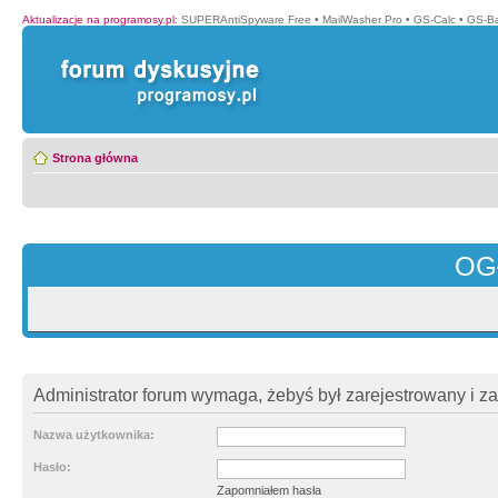
Aktualizacje na programosy.pl
:
SUPERAntiSpyware Free
•
MailWasher Pro
•
GS-Calc
•
GS-B
Strona główna
OG
Administrator forum wymaga, żebyś był zarejestrowany i z
Nazwa użytkownika:
Hasło:
Zapomniałem hasła