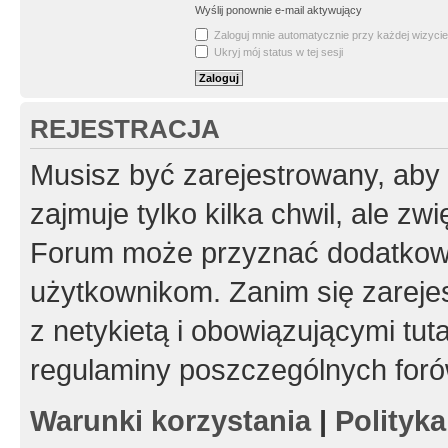
Wyślij ponownie e-mail aktywujący
Zaloguj mnie automatycznie przy każdej wizycie
Ukryj mój status w tej sesji
REJESTRACJA
Musisz być zarejestrowany, aby
zajmuje tylko kilka chwil, ale z
Forum może przyznać dodatkow
użytkownikom. Zanim się zarejes
z netykietą i obowiązującymi tut
regulaminy poszczególnych foró
Warunki korzystania
|
Polityk